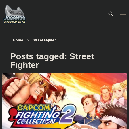
Jogando Casualmente
Conteúdo family friendly sobre games! Desde 2019 analisando jogos.
Home
Street Fighter
Posts tagged: Street
Fighter