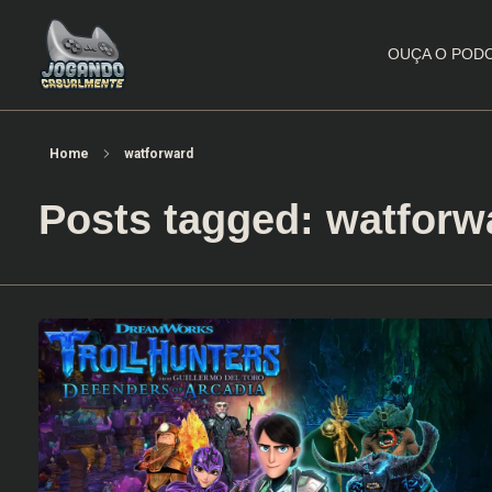
OUÇA O POD
Jogando Casualmente
Conteúdo family friendly sobre games! Desde 2019 analisando jogos.
Home
watforward
Posts tagged: watforw