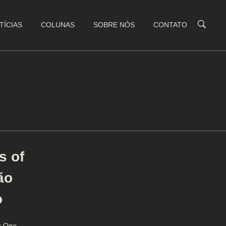
TÍCIAS
COLUNAS
SOBRE NÓS
CONTATO
s of
ão
o
x One