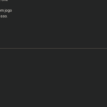
em jogo
esso.