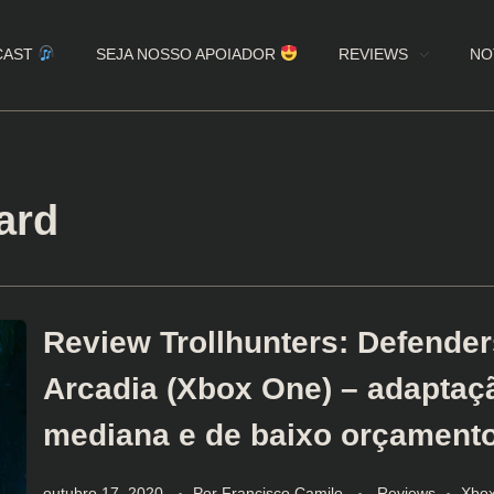
CAST
SEJA NOSSO APOIADOR
REVIEWS
NO
ard
Review Trollhunters: Defender
Arcadia (Xbox One) – adaptaç
mediana e de baixo orçament
outubro 17, 2020
Por
Francisco Camilo
Reviews
Xbo