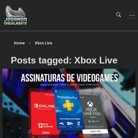
Jogando Casualmente
Conteúdo family friendly sobre games! Desde 2019 analisando jogos.
Home
Xbox Live
Posts tagged: Xbox Live