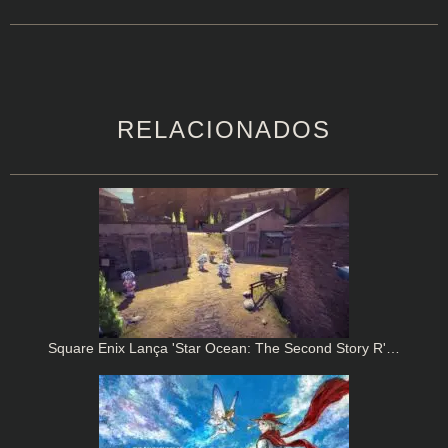
RELACIONADOS
Square Enix Lança 'Star Ocean: The Second Story R'…