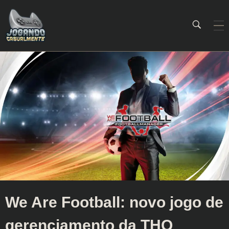
Jogando Casualmente
Conteúdo family friendly sobre games! Desde 2019 analisando jogos.
We Are Football: novo jogo de
gerenciamento da THQ