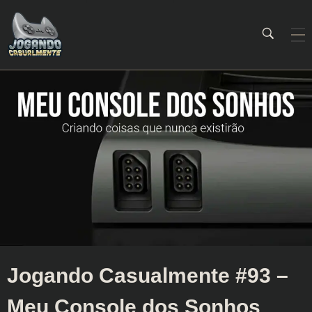
Jogando Casualmente
Conteúdo family friendly sobre games! Desde 2019 analisando jogos.
Jogando Casualmente #93 –
Meu Console dos Sonhos