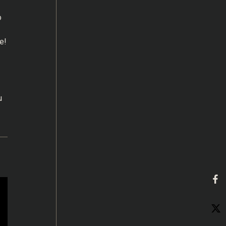
o
e!
u