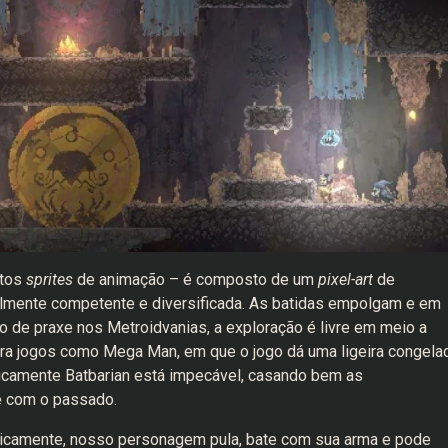
itos
sprites
de animação – é composto de um
pixel-art
de
almente competente e diversificada. As batidas empolgam e em
de praxe nos Metroidvanias, a exploração é livre em meio a
embra jogos como Mega Man, em que o jogo dá uma ligeira congela
nicamente Batbarian está impecável, casando bem as
te com o passado.
asicamente, nosso personagem pula, bate com sua arma e pode