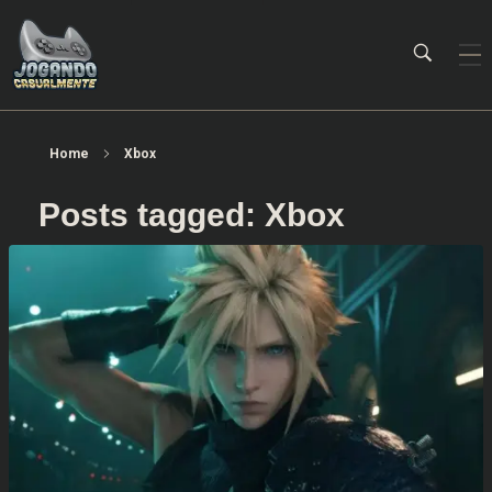
Jogando Casualmente
Conteúdo family friendly sobre games! Desde 2019 analisando jogos.
Home
Xbox
Posts tagged: Xbox