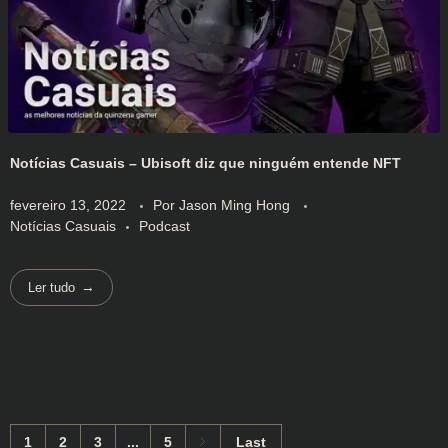
Notícias Casuais – Ubisoft diz que ninguém entende NFT
fevereiro 13, 2022
Por
Jason Ming Hong
Notícias Casuais
Podcast
Ler tudo
1
2
3
...
5
Last