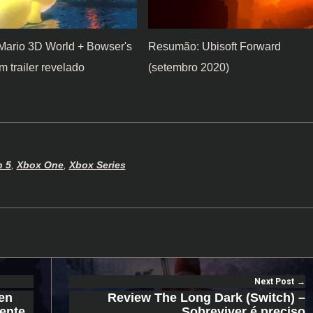
Mario 3D World + Bowser's
Resumão: Ubisoft Forward
m trailer revelado
(setembro 2020)
n 5
,
Xbox One
,
Xbox Series
Next Post
en
Review The Long Dark (Switch) –
mente
Sobreviver é preciso