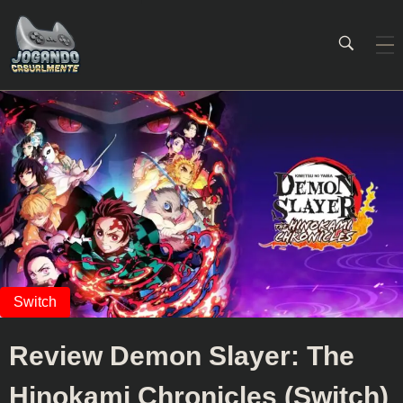
Jogando Casualmente
Conteúdo family friendly sobre games! Desde 2019 analisando jogos.
Review Demon Slayer: The
Hinokami Chronicles (Switch)