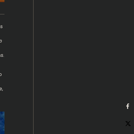
os
p
s.
o
e,