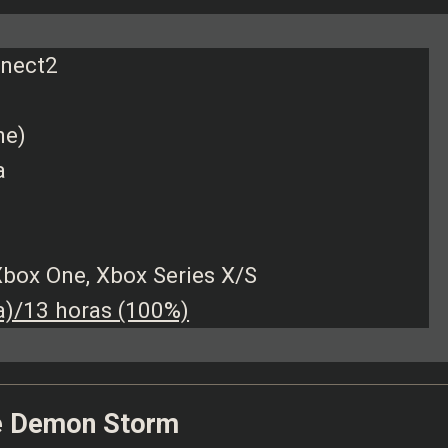
nnect2
ne)
a
 Xbox One, Xbox Series X/S
)/13 horas (100%)
te Demon Storm