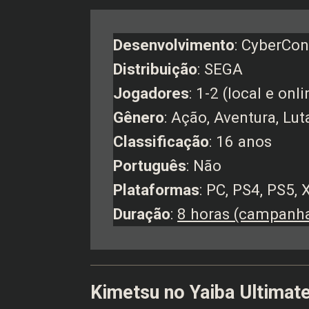
Desenvolvimento
: CyberCo
Distribuição
: SEGA
Jogadores
: 1-2 (local e onli
Gênero
: Ação, Aventura, Lut
Classificação
: 16 anos
Português
: Não
Plataformas
: PC, PS4, PS5,
Duração
:
8 horas (campanha
Kimetsu no Yaiba Ultima