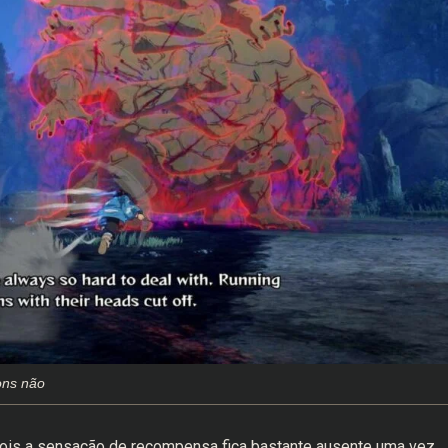
ons não
, pois a sensação de recompensa fica bastante ausente uma vez