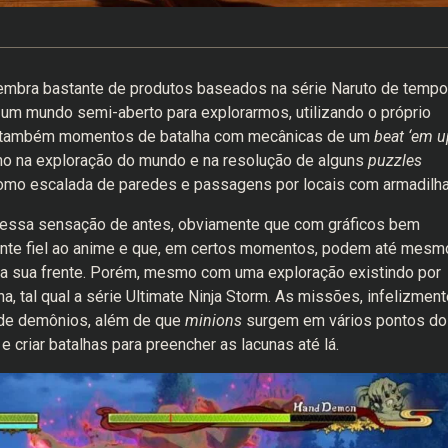
embra bastante de produtos baseados na série Naruto de temp
um mundo semi-aberto para explorarmos, utilizando o próprio
ia também momentos de batalha com mecânicas de um
beat ‘em u
mo na exploração do mundo e na resolução de alguns
puzzles
omo escalada de paredes e passagens por locais com armadilha
dessa sensação de antes, obviamente que com gráficos bem
ante fiel ao anime e que, em certos momentos, podem até mesm
a na sua frente. Porém, mesmo com uma exploração existindo por
, tal qual a série Ultimate Ninja Storm. As missões, infelizment
 de demônios, além de que
minions
surgem em vários pontos do
 criar batalhas para preencher as lacunas até lá.