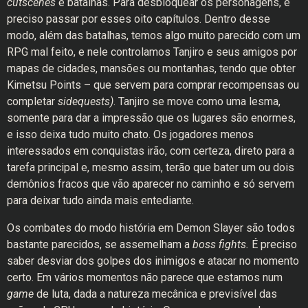
cutscenes
e batalhas. Para desbloquear os personagens, é
preciso passar por esses oito capítulos. Dentro desse
modo, além das batalhas, temos algo muito parecido com um
RPG mal feito, e nele controlamos Tanjiro e seus amigos por
mapas de cidades, mansões ou montanhas, tendo que obter
Kimetsu Points – que servem para comprar recompensas ou
completar
sidequests)
. Tanjiro se move como uma lesma,
somente para dar a impressão que os lugares são enormes,
e isso deixa tudo muito chato. Os jogadores menos
interessados em conquistas irão, com certeza, direto para a
tarefa principal e, mesmo assim, terão que bater um ou dois
demônios fracos que vão aparecer no caminho e só servem
para deixar tudo ainda mais entediante.
Os combates do modo história em Demon Slayer são todos
bastante parecidos, se assemelham a
boss fights.
É preciso
saber desviar dos golpes dos inimigos e atacar no momento
certo. Em vários momentos não parece que estamos num
game
de luta, dada a natureza mecânica e previsível das