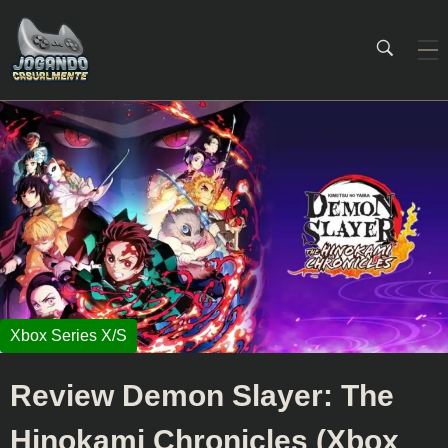
Jogando Casualmente
Conteúdo family friendly sobre games! Desde 2019 analisando jogos.
Review Demon Slayer: The
Hinokami Chronicles (Xbox