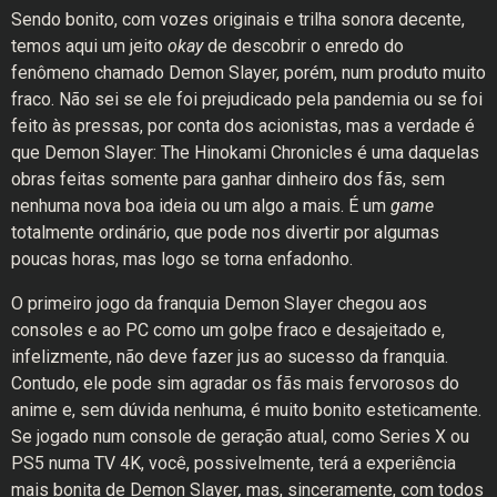
Sendo bonito, com vozes originais e trilha sonora decente,
temos aqui um jeito
okay
de descobrir o enredo do
fenômeno chamado Demon Slayer, porém, num produto muito
fraco. Não sei se ele foi prejudicado pela pandemia ou se foi
feito às pressas, por conta dos acionistas, mas a verdade é
que Demon Slayer: The Hinokami Chronicles é uma daquelas
obras feitas somente para ganhar dinheiro dos fãs, sem
nenhuma nova boa ideia ou um algo a mais. É um
game
totalmente ordinário, que pode nos divertir por algumas
poucas horas, mas logo se torna enfadonho.
O primeiro jogo da franquia Demon Slayer chegou aos
consoles e ao PC como um golpe fraco e desajeitado e,
infelizmente, não deve fazer jus ao sucesso da franquia.
Contudo, ele pode sim agradar os fãs mais fervorosos do
anime e, sem dúvida nenhuma, é muito bonito esteticamente.
Se jogado num console de geração atual, como Series X ou
PS5 numa TV 4K, você, possivelmente, terá a experiência
mais bonita de Demon Slayer
,
mas, sinceramente, com todos