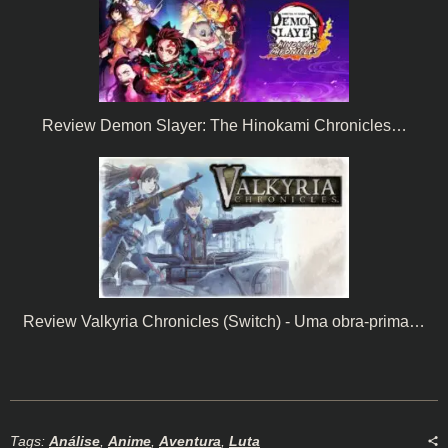
Review Demon Slayer: The Hinokami Chronicles…
Review Valkyria Chronicles (Switch) - Uma obra-prima…
Tags:
Análise
,
Anime
,
Aventura
,
Luta