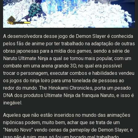
A desenvolvedora desse jogo de Demon Slayer é conhecida
pelos fãs de anime por ter trabalhado na adaptação de outras
obras japonesas para a mídia dos
games,
sendo a série de
Naruto Ultimate Ninja a qual se tornou mais popular, com um
combate em uma arena grande 3D, no qual era possível
trocar o personagem, executar combos e habilidades vendeu
os jogos do ninja loiro para uma tonelada de pessoas ao
redor do mundo. The Hinokami Chronicles, porta um pesado
DNA dos produtos Ultimate Ninja da franquia Naruto, e isso é
inegável.
Aqueles que não estão inseridos no mundo das animações
nipônicas podem, muito bem, achar que se trata de um
“Naruto Novo” vendo cenas da
gameplay
de Demon Slayer, e
isso não é ruim, mas só foi um bocado mal trabalhado,