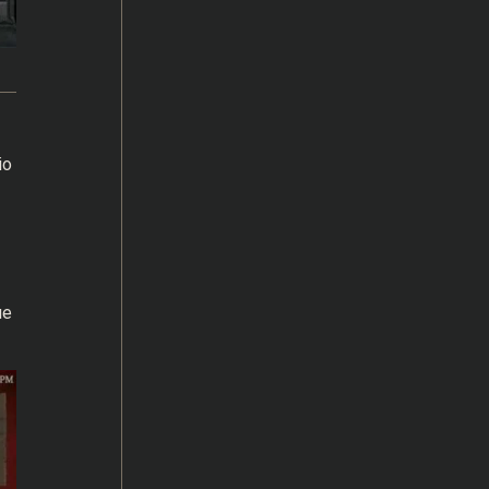
io
ue