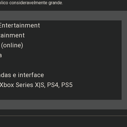
úblico consideravelmente grande.
Entertainment
tainment
 (online)
a
das e interface
Xbox Series X|S, PS4, PS5