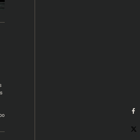
s
s
po