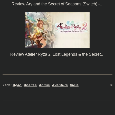
Review Ary and the Secret of Seasons (Switch) -…
Review Atelier Ryza 2: Lost Legends & the Secret…
Tags:
Ação
,
Análise
,
Anime
,
Aventura
,
Indie