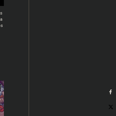
as
da
es