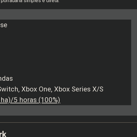
porradaria simples e direta.
ase
ndas
Switch, Xbox One, Xbox Series X/S
ha)/5 horas (100%)
rk