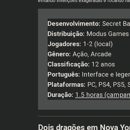
evitando invenções exageradas e focando na 
Desenvolvimento:
Secret B
Distribuição:
Modus Games
Jogadores:
1-2 (local)
Gênero:
Ação, Arcade
Classificação:
12 anos
Português:
Interface e lege
Plataformas:
PC, PS4, PS5, 
Duração:
1.5 horas (campan
Dois dragões em Nova Yo