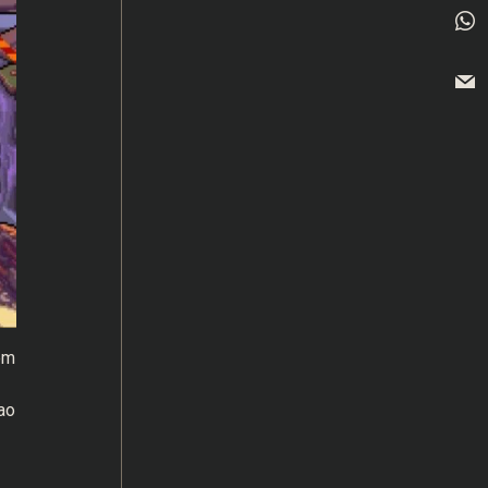
em
ao