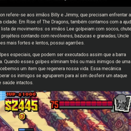
 refere-se aos irmãos Billy e Jimmy, que precisam enfrentar 
 a cidade. Em Rise of The Dragons, também contamos com a aju
a lista de movimentos: os irmãos Lee golpeiam com socos, chut
m projéteis contando com revólveres, bazucas e granadas; Uncle
ues mais fortes e lentos, possui agarrões.
lpes especiais, que podem ser executados assim que a barra
eta. Quando esses golpes eliminam três ou mais inimigos de uma
 recebemos um item que regenera nossa vida. Essa mecânica
perar os inimigos se agruparem para aí sim desferir um ataque
 saúde intactos.