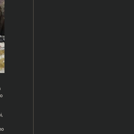
a
do
i,
mo