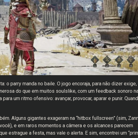
ta: o parry manda no baile. O jogo encoraja, para não dizer exige,
generosa do que em muitos soulslike, com um feedback sonoro n
 para um ritmo ofensivo: avançar, provocar, aparar e punir. Quan
bém. Alguns gigantes exageram na “hitbox fullscreen” (sim, Zann
e você), e em raros momentos a câmera e os alcances parecem
ue estrague a festa, mas vale o alerta. E sim, encontrei um “pri