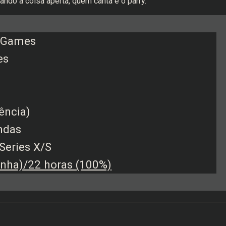
ando a coisa aperta, quem canta é o parry.
Games
es
ência)
ndas
Series X/S
nha)/22 horas (100%)