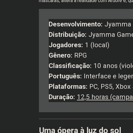
máscaras, altera a realidade com Ardore e, qu
Desenvolvimento:
Jyamma 
Distribuição:
Jyamma Gam
Jogadores:
1 (local)
Gênero:
RPG
Classificação:
10 anos (viol
Português:
Interface e lege
Plataformas:
PC, PS5, Xbox 
Duração:
12,5 horas (campa
Uma ópera à luz do sol