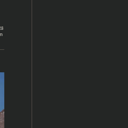
ws
em