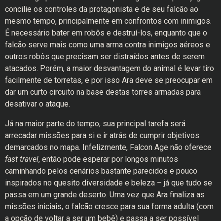
concilie os controles da protagonista e de seu falcão ao
mesmo tempo, principalmente em confrontos com inimigos.
É necessário bater em robôs e destruí-los, enquanto que o
falcão serve mais como uma arma contra inimigos aéreos e
outros robôs que precisam ser distraídos antes de serem
atacados. Porém, a maior desvantagem do animal é levar tiro
facilmente de torretas, e por isso Ara deve se preocupar em
dar um curto circuito na base destas torres armadas para
desativar o ataque.
Já na maior parte do tempo, sua principal tarefa será
arrecadar missões para si e ir atrás de cumprir objetivos
demarcados no mapa. Infelizmente, Falcon Age não oferece
fast travel
, então pode esperar por longos minutos
caminhando pelos cenários bastante parecidos e pouco
inspirados no quesito diversidade e beleza – já que tudo se
passa em um grande deserto. Uma vez que Ara finaliza as
missões iniciais, o falcão cresce para sua forma adulta (com
a opção de voltar a ser um bebê) e passa a ser possível