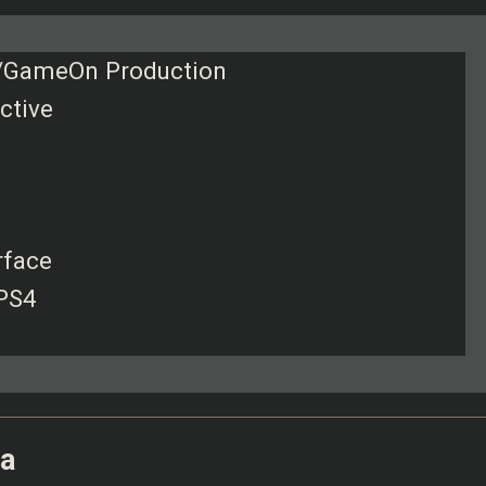
GameOn Production
ctive‬
rface
 PS4
da