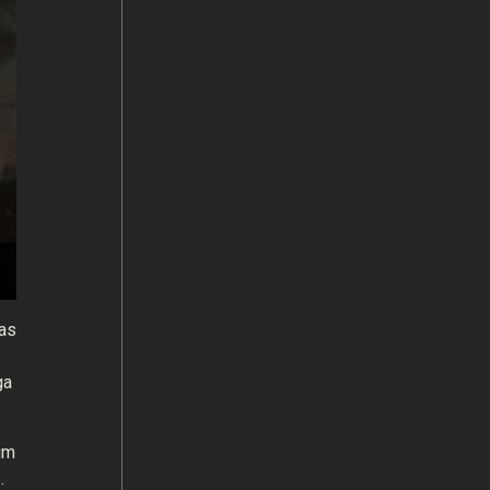
as
ga
um
.