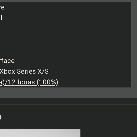
ve
l
rface
Xbox Series X/S
a)/12 horas (100%)
e