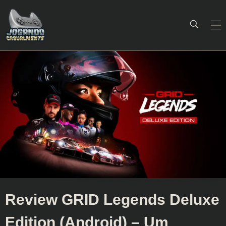
Jogando Casualmente
Conteúdo family friendly sobre games! Desde 2019 analisando jogos.
Review GRID Legends Deluxe
Edition (Android) – Um