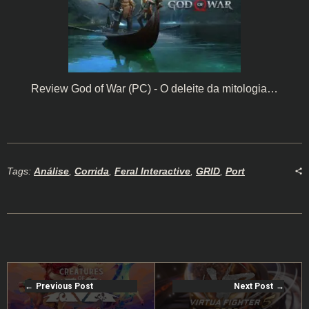
Review God of War (PC) - O deleite da mitologia…
Tags:
Análise
,
Corrida
,
Feral Interactive
,
GRID
,
Port
Previous Post
Next Post