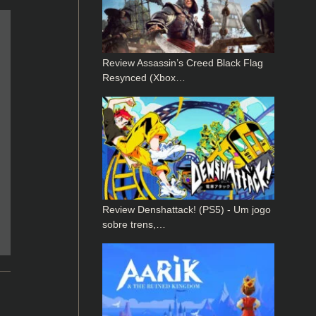
Review Assassin’s Creed Black Flag
Resynced (Xbox…
Review Denshattack! (PS5) - Um jogo
sobre trens,…