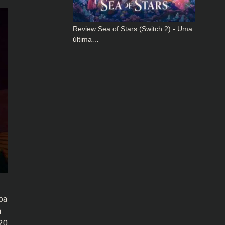
Review Sea of Stars (Switch 2) - Uma
última…
pa
m
20