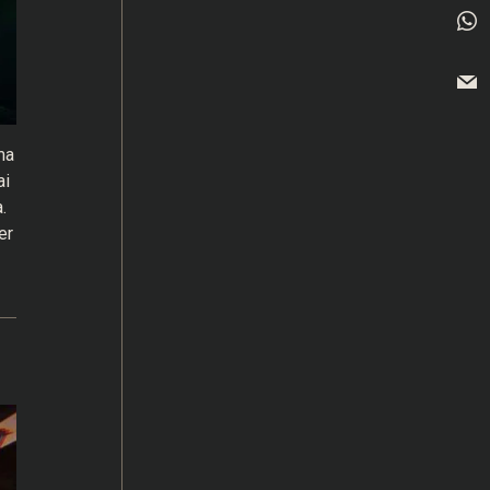
ma
ai
.
er