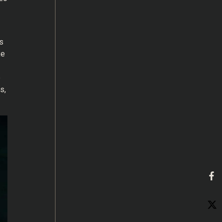
s
xe
e
s,