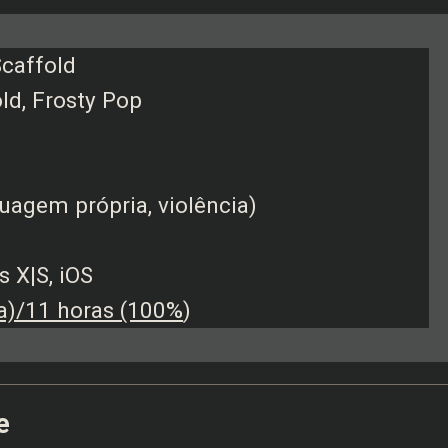
Scaffold
ld, Frosty Pop
guagem própria, violência)
s X|S, iOS
a)/11 horas (100%
)
e