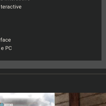
teractive
rface
 e PC