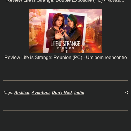
Review Life is Strange: Double Exposure (PC) - Novas…
Review Life is Strange: Reunion (PC) - Um bom reencontro
Tags:
Análise
,
Aventura
,
Don't Nod
,
Indie