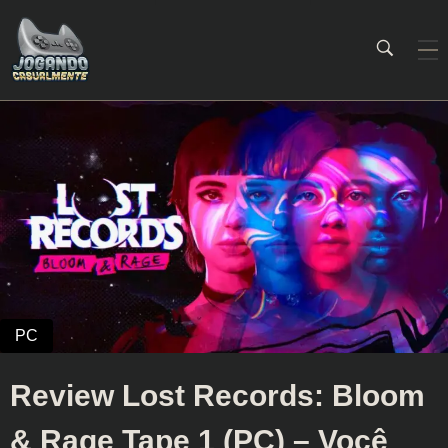
Jogando Casualmente
Conteúdo family friendly sobre games! Desde 2019 analisando jogos.
Review Lost Records: Bloom
& Rage Tape 1 (PC) – Você