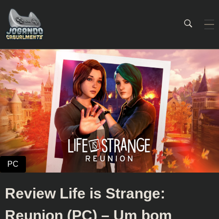
Jogando Casualmente
Conteúdo family friendly sobre games! Desde 2019 analisando jogos.
Review Life is Strange:
Reunion (PC) – Um bom