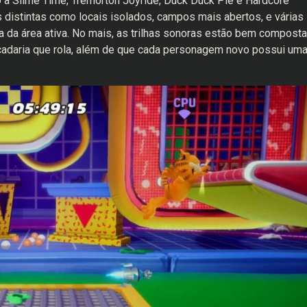
 a Slime Time, Tremorton Joyride, Duck Duck Pie e Hardcore
 distintas como locais isolados, campos mais abertos, e várias
a da área ativa. No mais, as trilhas sonoras estão bem compost
cadaria que rola, além de que cada personagem novo possui um