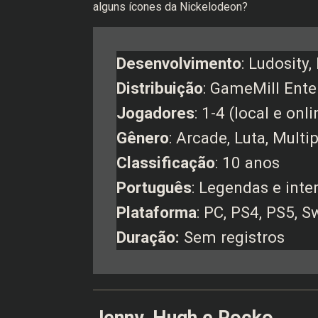
alguns ícones da Nickelodeon?
Desenvolvimento
: Ludosity,
Distribuição
: GameMill Ent
Jogadores
: 1-4 (local e onli
Gênero
: Arcade, Luta, Multi
Classificação
: 10 anos
Português
: Legendas e inte
Plataforma
: PC, PS4, PS5, 
Duração:
Sem registros
Jenny, Hugh e Rocko