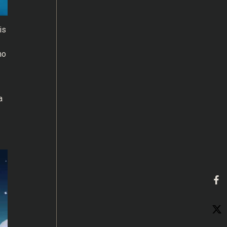
is
mo
a