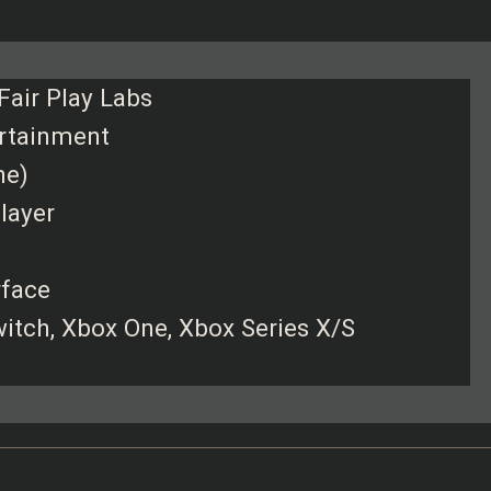
 Fair Play Labs
ertainment
ne)
player
rface
Switch, Xbox One, Xbox Series X/S