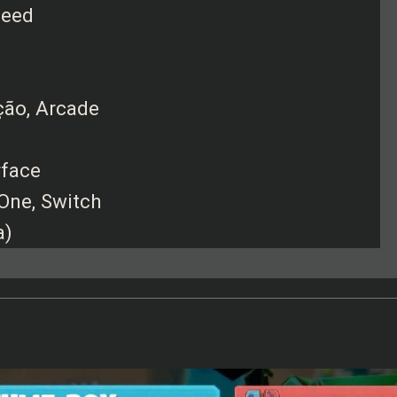
Seed
Ação, Arcade
rface
 One, Switch
a)