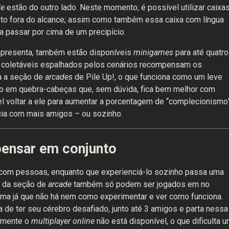
le
estão do outro lado. Neste momento, é possível utilizar caixa
jeto fora do alcance; assim como também essa caixa com língua
a passar por cima de um precipício.
apresenta, também estão disponíveis
minigames
para até quatro
m, coletáveis espalhados pelos cenários recompensam os
a a seção de
arcades
de Pile Up!, o que funciona como um leve
cado em quebra-cabeças que, sem dúvida, fica bem melhor com
l voltar a ele para aumentar a porcentagem de “complecionismo”
cia com mais amigos – ou sozinho.
pensar em conjunto
ir com pessoas, enquanto que experienciá-lo sozinho passa uma
s
da seção de
arcade
também só podem ser jogados em no
ma já que não há nem como experimentar e ver como funciona.
a de ter seu cérebro desafiado, junto até 3 amigos e parta nessa
izmente o
multiplayer online
não está disponível, o que dificulta 