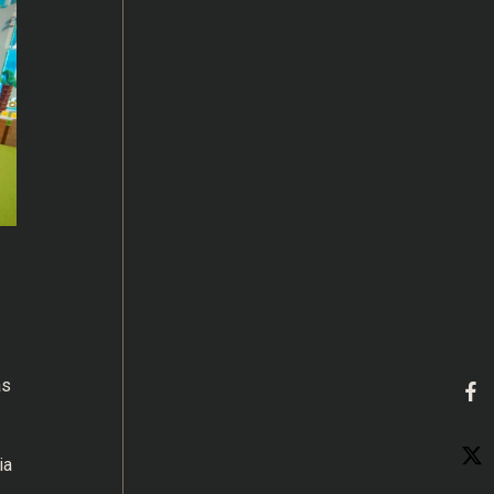
as
ia