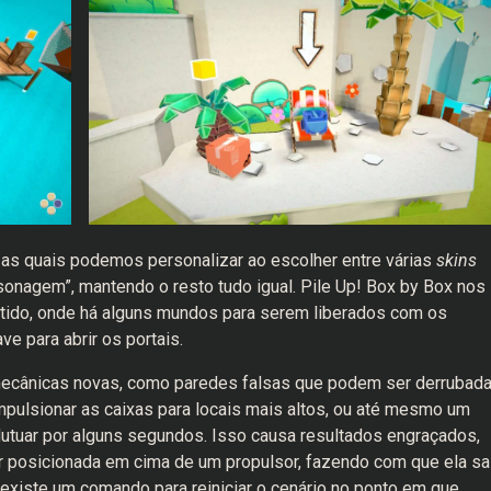
as quais podemos personalizar ao escolher entre várias
skins
onagem”, mantendo o resto tudo igual. Pile Up! Box by Box nos
ido, onde há alguns mundos para serem liberados com os
e para abrir os portais.
mecânicas novas, como paredes falsas que podem ser derrubad
pulsionar as caixas para locais mais altos, ou até mesmo um
lutuar por alguns segundos. Isso causa resultados engraçados,
er posicionada em cima de um propulsor, fazendo com que ela sa
e existe um comando para reiniciar o cenário no ponto em que