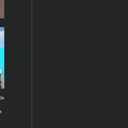
de
a
a