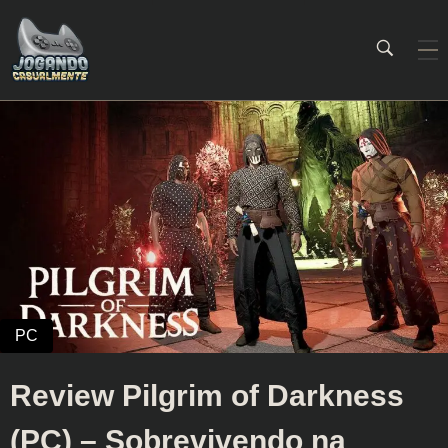
Jogando Casualmente
Conteúdo family friendly sobre games! Desde 2019 analisando jogos.
Review Pilgrim of Darkness
(PC) – Sobrevivendo na