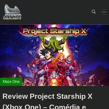
Jogando Casualmente
Conteúdo family friendly sobre games! Desde 2019 analisando jogos.
Review Project Starship X
(Xbox One) – Comédia e