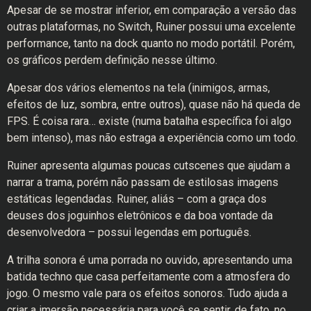
Apesar de se mostrar inferior, em comparação a versão das
outras plataformas, no Switch, Ruiner possui uma excelente
performance, tanto na dock quanto no modo portátil. Porém,
os gráficos perdem definição nesse último.
Apesar dos vários elementos na tela (inimigos, armas,
efeitos de luz, sombra, entre outros), quase não há queda de
FPS. É coisa rara… existe (numa batalha específica foi algo
bem intenso), mas não estraga a experiência como um todo.
Ruiner apresenta algumas poucas cutscenes que ajudam a
narrar a trama, porém não passam de estilosas imagens
estáticas legendadas. Ruiner, aliás – com a graça dos
deuses dos joguinhos eletrônicos e da boa vontade da
desenvolvedora – possui legendas em português.
A trilha sonora é uma porrada no ouvido, apresentando uma
batida techno que casa perfeitamente com a atmosfera do
jogo. O mesmo vale para os efeitos sonoros. Tudo ajuda a
criar a imersão necessária para você se sentir, de fato, no