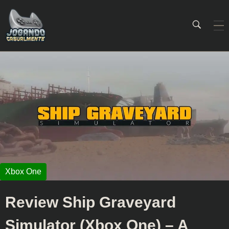
Jogando Casualmente
Conteúdo family friendly sobre games! Desde 2019 analisando jogos.
Review Ship Graveyard
Simulator (Xbox One) – A