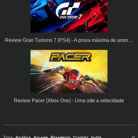
Review Gran Turismo 7 (PS4) - A prova máxima de amor…
Review Pacer (Xbox One) - Uma ode a velocidade
Tags:
Análise
,
Arcade
,
Brasileiro
,
Corrida
,
Indie