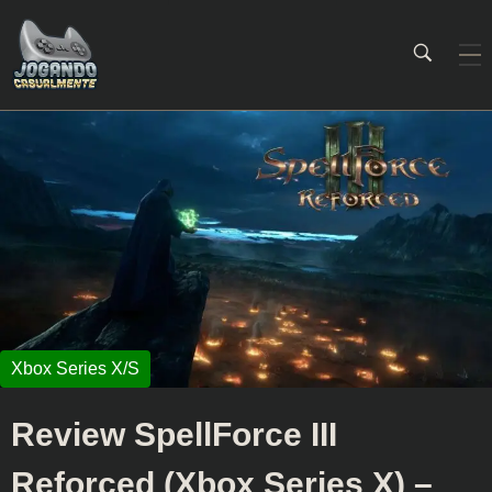
Jogando Casualmente
Conteúdo family friendly sobre games! Desde 2019 analisando jogos.
Review SpellForce III
Reforced (Xbox Series X) –