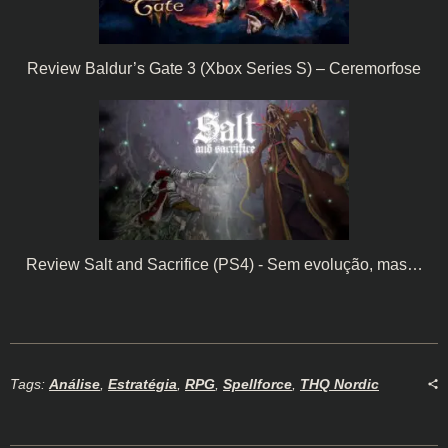
Review Baldur’s Gate 3 (Xbox Series S) – Ceremorfose
Review Salt and Sacrifice (PS4) - Sem evolução, mas…
Tags:
Análise
,
Estratégia
,
RPG
,
Spellforce
,
THQ Nordic