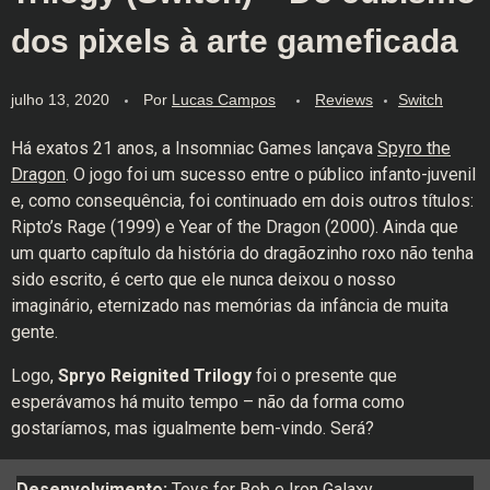
dos pixels à arte gameficada
julho 13, 2020
Por
Lucas Campos
Reviews
Switch
Há exatos 21 anos, a Insomniac Games lançava
Spyro the
Dragon
. O jogo foi um sucesso entre o público infanto-juvenil
e, como consequência, foi continuado em dois outros títulos:
Ripto’s Rage (1999) e Year of the Dragon (2000). Ainda que
um quarto capítulo da história do dragãozinho roxo não tenha
sido escrito, é certo que ele nunca deixou o nosso
imaginário, eternizado nas memórias da infância de muita
gente.
Logo,
Spryo Reignited Trilogy
foi o presente que
esperávamos há muito tempo – não da forma como
gostaríamos, mas igualmente bem-vindo. Será?
Desenvolvimento:
Toys for Bob e Iron Galaxy