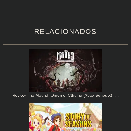
RELACIONADOS
Review The Mound: Omen of Cthulhu (Xbox Series X) -…