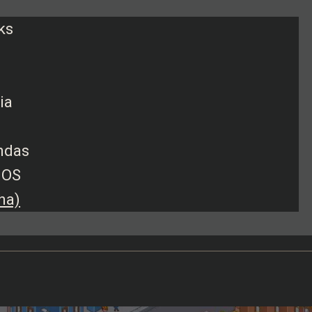
ks
ia
endas
iOS
ha)