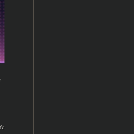
a
ife