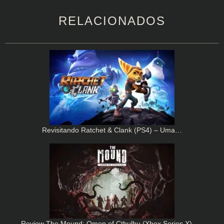
RELACIONADOS
Revisitando Ratchet & Clank (PS4) – Uma…
Review The Mound: Omen of Cthulhu (Xbox Series X) -…