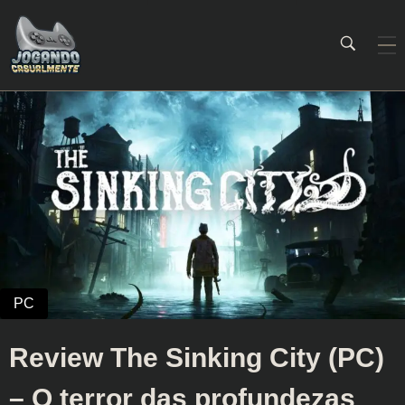
Jogando Casualmente
Conteúdo family friendly sobre games! Desde 2019 analisando jogos.
Review The Sinking City (PC)
– O terror das profundezas