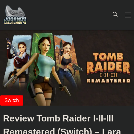
Jogando Casualmente
Conteúdo family friendly sobre games! Desde 2019 analisando jogos.
Review Tomb Raider I-II-III
Remastered (Switch) – Lara