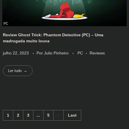
Review Ghost Trick: Phantom Detective (PC) – Uma
madrugada muito louca
julho 22, 2023
Por
Julio Pinheiro
PC
Reviews
Ler tudo
1
2
3
...
5
Last