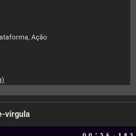
Plataforma, Ação
a)
-vírgula