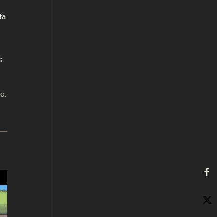
ta
s
o.