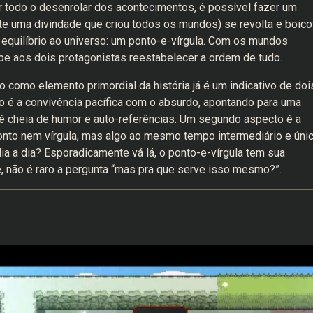
r todo o desenrolar dos acontecimentos, é possível fazer um
te uma divindade que criou todos os mundos) se revolta e boico
ia equilíbrio ao universo: um ponto-e-vírgula. Com os mundos
abe aos dois protagonistas reestabelecer a ordem de tudo.
o como elemento primordial da história já é um indicativo de doi
 é a convivência pacífica com o absurdo, apontando para uma
 é cheia de humor e auto-referências. Um segundo aspecto é a
onto nem vírgula, mas algo ao mesmo tempo intermediário e únic
ia a dia? Esporadicamente vá lá, o ponto-e-vírgula tem sua
 não é raro a pergunta “mas pra que serve isso mesmo?”.