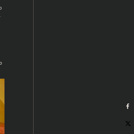
o
.
o