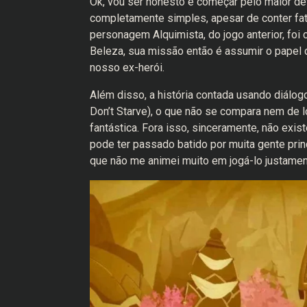
Ok, vou ser honesto e começar pelo maior defe
completamente simples, apesar de conter fat
personagem Alquimista, do jogo anterior, foi 
Beleza, sua missão então é assumir o papel 
nosso ex-herói.
Além disso, a história contada usando diálog
Don’t Starve), o que não se compara nem de 
fantástica. Fora isso, sinceramente, não exist
pode ter passado batido por muita gente pri
que não me animei muito em jogá-lo justament