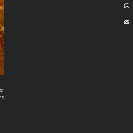
te
os