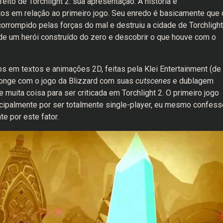
ito de Torchlight 2: sua apresentação. A história é
os em relação ao primeiro jogo. Seu enredo é basicamente que 
corrompido pelas forças do mal e destruiu a cidade de Torchlight
de um herói construído do zero e descobrir o que houve com o
os em textos e animações 2D, feitas pela Klei Entertainment (de
longe com o jogo da Blizzard com suas
cutscenes
e dublagem
e muita coisa para ser criticada em Torchlight 2. O primeiro jogo
ncipalmente por ser totalmente single-player, eu mesmo confess
e por este fator.