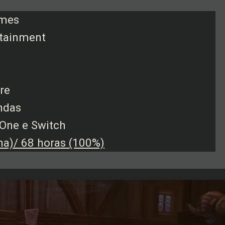
ames
rtainment
re
ndas
 One e Switch
a)/ 68 horas (100%)