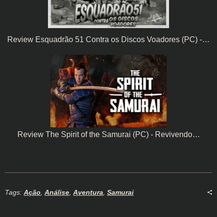
Review Esquadrão 51 Contra os Discos Voadores (PC) -…
Review The Spirit of the Samurai (PC) - Revivendo…
Tags:
Ação
,
Análise
,
Aventura
,
Samurai