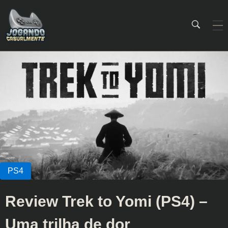
Jogando Casualmente
Conteúdo family friendly sobre games! Desde 2019 analisando jogos.
Review Trek to Yomi (PS4) –
Uma trilha de dor