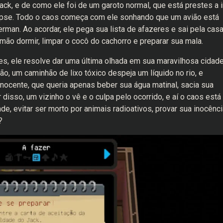
ack, e de como ele foi de um garoto normal, que está prestes a i
lipse. Todo o caos começa com ele sonhando que um avião está
rman. Ao acordar, ele pega sua lista de afazeres e sai pela cas
mão dormir, limpar o cocô do cachorro e preparar sua mala.
s, ele resolve dar uma última olhada em sua maravilhosa cidad
o, um caminhão de lixo tóxico despeja um líquido no rio, e
nocente, que queria apenas beber sua água matinal, sacia sua
disso, um vizinho o vê e o culpa pelo ocorrido, e aí o caos está
de, evitar ser morto por animais radioativos, provar sua inocênci
?