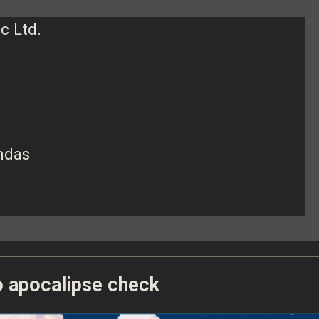
c Ltd.
endas
 o apocalipse check