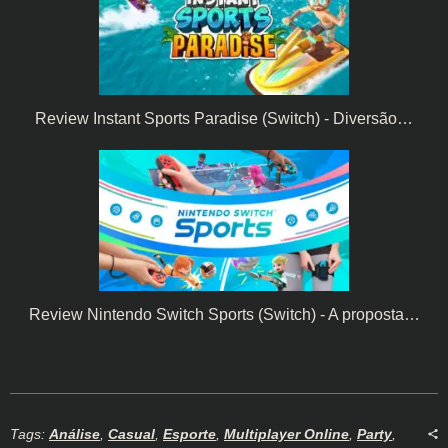
Review Instant Sports Paradise (Switch) - Diversão…
Review Nintendo Switch Sports (Switch) - A proposta…
Tags:
Análise
,
Casual
,
Esporte
,
Multiplayer Online
,
Party
,