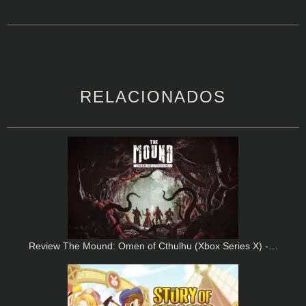
RELACIONADOS
Review The Mound: Omen of Cthulhu (Xbox Series X) -…