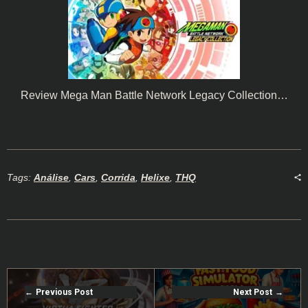
Review Mega Man Battle Network Legacy Collection…
Tags:
Análise
,
Cars
,
Corrida
,
Helixe
,
THQ
Previous Post
Next Post