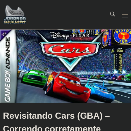
Jogando Casualmente
Conteúdo family friendly sobre games! Desde 2019 analisando jogos.
Revisitando Cars (GBA) –
Correndo corretamente