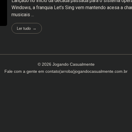
Lançado no início da década passada para o sistema oper
Windows, a franquia Let's Sing vem mantendo acesa a ch
musicais ...
Ler tudo
© 2026 Jogando Casualmente
Fale com a gente em
contato(arroba)jogandocasualmente.com.br