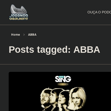
OUÇA O POD
Jogando Casualmente
Conteúdo family friendly sobre games! Desde 2019 analisando jogos.
Home
ABBA
Posts tagged: ABBA