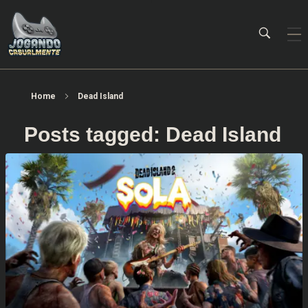
Jogando Casualmente
Conteúdo family friendly sobre games! Desde 2019 analisando jogos.
Home
Dead Island
Posts tagged: Dead Island