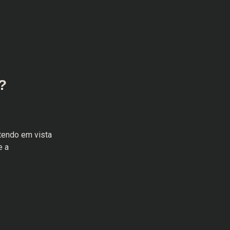
?
tendo em vista
e a