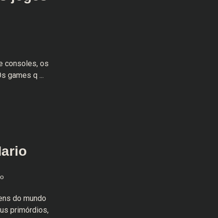
de consoles, os
s games q ...
ario
co
gens do mundo
us primórdios,