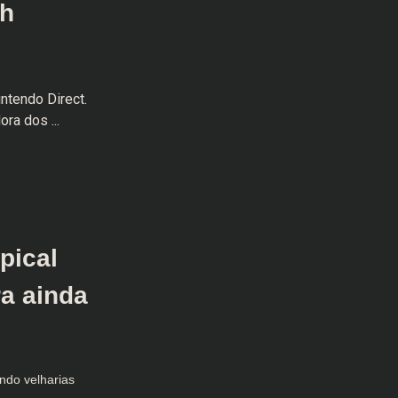
ch
intendo Direct.
ra dos ...
pical
ra ainda
ando velharias