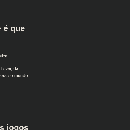
 é que
tico
Tovar, da
esas do mundo
s jogos