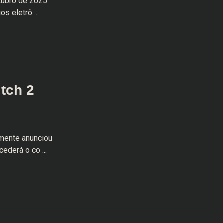
utubro de 2025
s eletrô ...
tch 2
lmente anunciou
ederá o co ...