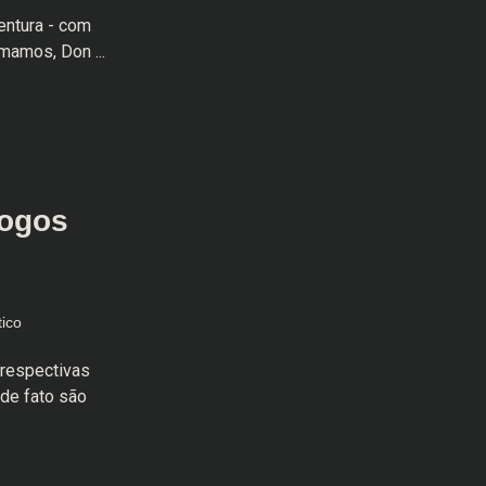
entura - com
mamos, Don ...
Jogos
ico
 respectivas
de fato são