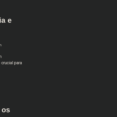
ia e
h
m
crucial para
 os