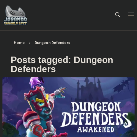
Jogando Casualmente
Conteúdo family friendly sobre games! Desde 2019 analisando jogos.
Home
Dungeon Defenders
Posts tagged: Dungeon
Defenders