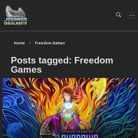
Jogando Casualmente
Conteúdo family friendly sobre games! Desde 2019 analisando jogos.
Home
Freedom Games
Posts tagged: Freedom
Games