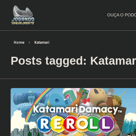
OUÇA O POD
Jogando Casualmente
Conteúdo family friendly sobre games! Desde 2019 analisando jogos.
Home
Katamari
Posts tagged: Katamar