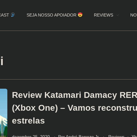
CAST
SEJA NOSSO APOIADOR
REVIEWS
NO
i
Review Katamari Damacy RE
(Xbox One) – Vamos reconstru
estrelas
dezembro 25, 2020
Por
André Barrozo Jr
Reviews
Xb