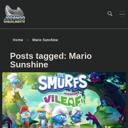
Jogando Casualmente
Conteúdo family friendly sobre games! Desde 2019 analisando jogos.
Home
Mario Sunshine
Posts tagged: Mario
Sunshine